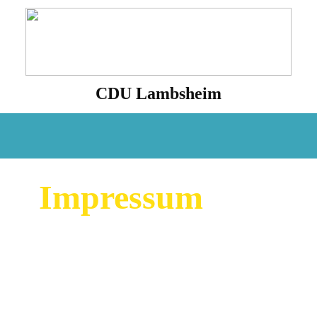
CDU Lambsheim
Aktuell
Fraktion
Termine
Presse
Kon
Impressum