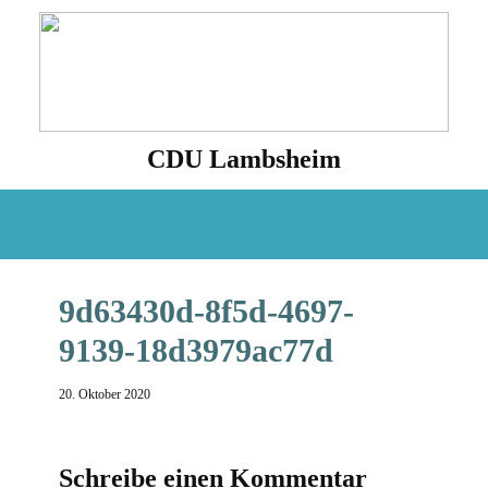
CDU Lambsheim
Aktuell
Fraktion
Termine
Presse
Kon
9d63430d-8f5d-4697-
9139-18d3979ac77d
20. Oktober 2020
Schreibe einen Kommentar