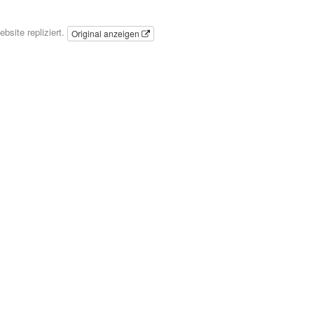
bsite repliziert.
Original anzeigen
Aktuell
Fraktion
Termine
Presse
Kontak