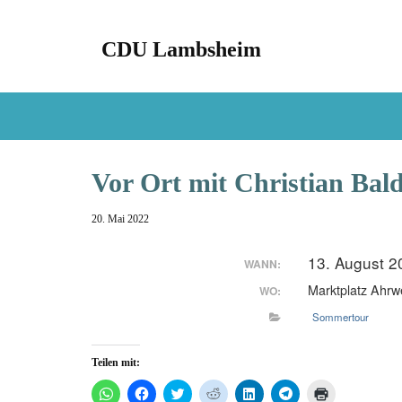
CDU Lambsheim
Aktuell
Fraktion
Termine
Presse
Vor Ort mit Christian Bal
20. Mai 2022
13. August 2
WANN:
Marktplatz Ahrwe
WO:
Sommertour
Teilen mit:
K
K
K
K
K
K
K