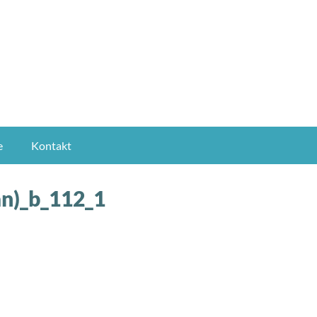
e
Kontakt
an)_b_112_1